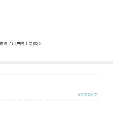
提高了用户的上网体验。
支持
[0]
反对
[0]