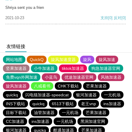
Shriya sent you a frien
2021-10-23
支持
[0]
反对
[0]
友情链接
网站地图
QuickQ
旋风加速度器
旋风
旋风加速
坚果加速器
小牛加速器
tiktok加速器
狗急加速器官网
免费vqn外网加速
小蓝鸟
优途加速器官网
风驰加速器
旋风加速器
八戒看书
CHK下载站
芒果加速器
quickq
闪电猫加速器-speedcat
银河加速器
一元机场
INS下载站
quickq
6513下载站
老王vnp
ins加速器
目标下载站
油管加速器
一元机场
芒果加速器
CC加速器
ins加速器
一元机场
黑洞加速官网
银河加速器
quickq
酷通加速器
芒果加速器