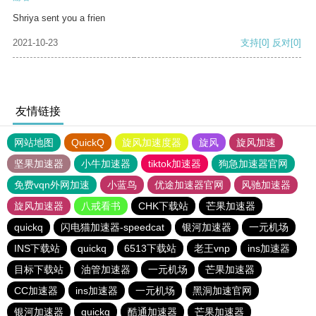
Shriya sent you a frien
2021-10-23
支持
[0]
反对
[0]
友情链接
网站地图
QuickQ
旋风加速度器
旋风
旋风加速
坚果加速器
小牛加速器
tiktok加速器
狗急加速器官网
免费vqn外网加速
小蓝鸟
优途加速器官网
风驰加速器
旋风加速器
八戒看书
CHK下载站
芒果加速器
quickq
闪电猫加速器-speedcat
银河加速器
一元机场
INS下载站
quickq
6513下载站
老王vnp
ins加速器
目标下载站
油管加速器
一元机场
芒果加速器
CC加速器
ins加速器
一元机场
黑洞加速官网
银河加速器
quickq
酷通加速器
芒果加速器