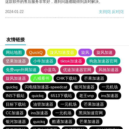
这款软件的售后服务非常好，遇到问题都能得到及时解决。
2024-01-22
支持
[0]
反对
[0]
友情链接
网站地图
QuickQ
旋风加速度器
旋风
旋风加速
坚果加速器
小牛加速器
tiktok加速器
狗急加速器官网
免费vqn外网加速
小蓝鸟
优途加速器官网
风驰加速器
旋风加速器
八戒看书
CHK下载站
芒果加速器
quickq
闪电猫加速器-speedcat
银河加速器
一元机场
INS下载站
quickq
6513下载站
老王vnp
ins加速器
目标下载站
油管加速器
一元机场
芒果加速器
CC加速器
ins加速器
一元机场
黑洞加速官网
银河加速器
quickq
酷通加速器
芒果加速器