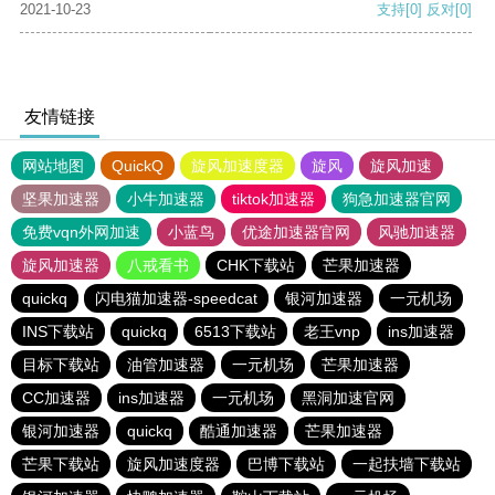
2021-10-23
支持
[0]
反对
[0]
友情链接
网站地图
QuickQ
旋风加速度器
旋风
旋风加速
坚果加速器
小牛加速器
tiktok加速器
狗急加速器官网
免费vqn外网加速
小蓝鸟
优途加速器官网
风驰加速器
旋风加速器
八戒看书
CHK下载站
芒果加速器
quickq
闪电猫加速器-speedcat
银河加速器
一元机场
INS下载站
quickq
6513下载站
老王vnp
ins加速器
目标下载站
油管加速器
一元机场
芒果加速器
CC加速器
ins加速器
一元机场
黑洞加速官网
银河加速器
quickq
酷通加速器
芒果加速器
芒果下载站
旋风加速度器
巴博下载站
一起扶墙下载站