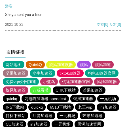
游客
Shriya sent you a frien
2021-10-23
支持
[0]
反对
[0]
友情链接
网站地图
QuickQ
旋风加速度器
旋风
旋风加速
坚果加速器
小牛加速器
tiktok加速器
狗急加速器官网
免费vqn外网加速
小蓝鸟
优途加速器官网
风驰加速器
旋风加速器
八戒看书
CHK下载站
芒果加速器
quickq
闪电猫加速器-speedcat
银河加速器
一元机场
INS下载站
quickq
6513下载站
老王vnp
ins加速器
目标下载站
油管加速器
一元机场
芒果加速器
CC加速器
ins加速器
一元机场
黑洞加速官网