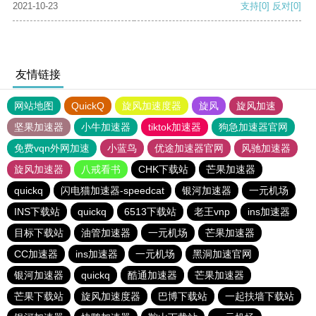
2021-10-23
支持
[0]
反对
[0]
友情链接
网站地图
QuickQ
旋风加速度器
旋风
旋风加速
坚果加速器
小牛加速器
tiktok加速器
狗急加速器官网
免费vqn外网加速
小蓝鸟
优途加速器官网
风驰加速器
旋风加速器
八戒看书
CHK下载站
芒果加速器
quickq
闪电猫加速器-speedcat
银河加速器
一元机场
INS下载站
quickq
6513下载站
老王vnp
ins加速器
目标下载站
油管加速器
一元机场
芒果加速器
CC加速器
ins加速器
一元机场
黑洞加速官网
银河加速器
quickq
酷通加速器
芒果加速器
芒果下载站
旋风加速度器
巴博下载站
一起扶墙下载站