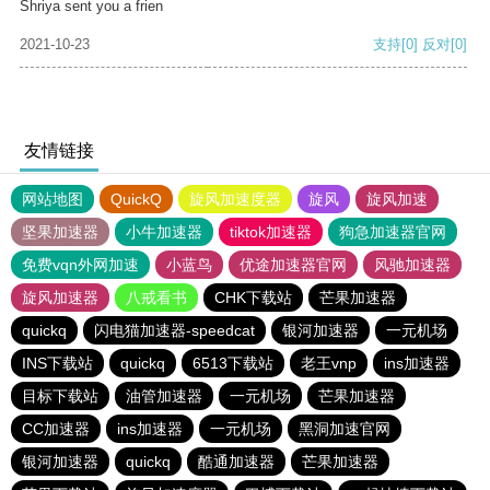
Shriya sent you a frien
2021-10-23
支持
[0]
反对
[0]
友情链接
网站地图
QuickQ
旋风加速度器
旋风
旋风加速
坚果加速器
小牛加速器
tiktok加速器
狗急加速器官网
免费vqn外网加速
小蓝鸟
优途加速器官网
风驰加速器
旋风加速器
八戒看书
CHK下载站
芒果加速器
quickq
闪电猫加速器-speedcat
银河加速器
一元机场
INS下载站
quickq
6513下载站
老王vnp
ins加速器
目标下载站
油管加速器
一元机场
芒果加速器
CC加速器
ins加速器
一元机场
黑洞加速官网
银河加速器
quickq
酷通加速器
芒果加速器