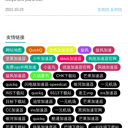
2021-10-23
支持
[0]
反对
[0]
友情链接
网站地图
QuickQ
旋风加速度器
旋风
旋风加速
坚果加速器
小牛加速器
tiktok加速器
狗急加速器官网
免费vqn外网加速
小蓝鸟
优途加速器官网
风驰加速器
旋风加速器
八戒看书
CHK下载站
芒果加速器
quickq
闪电猫加速器-speedcat
银河加速器
一元机场
INS下载站
quickq
6513下载站
老王vnp
ins加速器
目标下载站
油管加速器
一元机场
芒果加速器
CC加速器
ins加速器
一元机场
黑洞加速官网
银河加速器
quickq
酷通加速器
芒果加速器
芒果下载站
旋风加速度器
巴博下载站
一起扶墙下载站