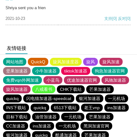
Shriya sent you a frien
2021-10-23
支持
[0]
反对
[0]
友情链接
网站地图
QuickQ
旋风加速度器
旋风
旋风加速
坚果加速器
小牛加速器
tiktok加速器
狗急加速器官网
免费vqn外网加速
小蓝鸟
优途加速器官网
风驰加速器
旋风加速器
八戒看书
CHK下载站
芒果加速器
quickq
闪电猫加速器-speedcat
银河加速器
一元机场
INS下载站
quickq
6513下载站
老王vnp
ins加速器
目标下载站
油管加速器
一元机场
芒果加速器
CC加速器
ins加速器
一元机场
黑洞加速官网
银河加速器
quickq
酷通加速器
芒果加速器