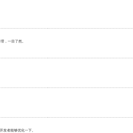
合理，一目了然。
。
。
望开发者能够优化一下。