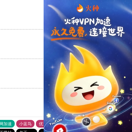
支持
[0]
反对
[0]
支持
[0]
反对
[0]
支持
[0]
反对
[0]
外网加速
小蓝鸟
优途加速器官网
风驰加速器
旋风加速器