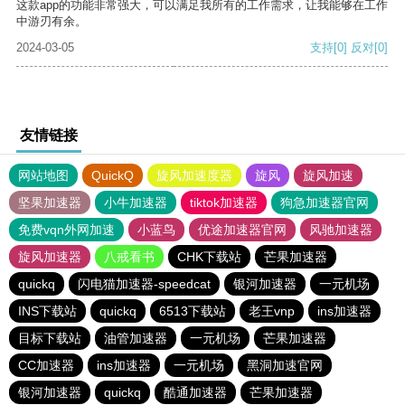
这款app的功能非常强大，可以满足我所有的工作需求，让我能够在工作
中游刃有余。
2024-03-05
支持
[0]
反对
[0]
友情链接
网站地图
QuickQ
旋风加速度器
旋风
旋风加速
坚果加速器
小牛加速器
tiktok加速器
狗急加速器官网
免费vqn外网加速
小蓝鸟
优途加速器官网
风驰加速器
旋风加速器
八戒看书
CHK下载站
芒果加速器
quickq
闪电猫加速器-speedcat
银河加速器
一元机场
INS下载站
quickq
6513下载站
老王vnp
ins加速器
目标下载站
油管加速器
一元机场
芒果加速器
CC加速器
ins加速器
一元机场
黑洞加速官网
银河加速器
quickq
酷通加速器
芒果加速器