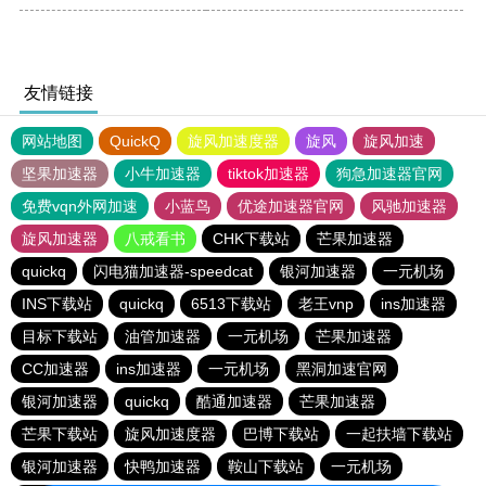
友情链接
网站地图
QuickQ
旋风加速度器
旋风
旋风加速
坚果加速器
小牛加速器
tiktok加速器
狗急加速器官网
免费vqn外网加速
小蓝鸟
优途加速器官网
风驰加速器
旋风加速器
八戒看书
CHK下载站
芒果加速器
quickq
闪电猫加速器-speedcat
银河加速器
一元机场
INS下载站
quickq
6513下载站
老王vnp
ins加速器
目标下载站
油管加速器
一元机场
芒果加速器
CC加速器
ins加速器
一元机场
黑洞加速官网
银河加速器
quickq
酷通加速器
芒果加速器
芒果下载站
旋风加速度器
巴博下载站
一起扶墙下载站
银河加速器
快鸭加速器
鞍山下载站
一元机场