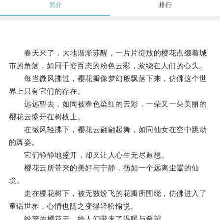
简介
排行
春天来了，大地渐渐苏醒，一片片绽放的樱花点缀着城
市的角落，如同千姿百态的粉色云彩，萦绕在人们的心头。
每当微风拂过，樱花瓣像梦幻般飘落下来，仿佛这个世
界上只有它们的存在。
远远望去，如同被春色染红的云彩，一朵又一朵美丽的
樱花云盛开在树枝上。
在微风轻拂下，樱花云翩翩起舞，如同仙女在空中跳动
的舞姿。
它们静静地盛开，却又让人心生无尽遐想。
樱花云所带来的美好与宁静，彷如一个远离尘嚣的仙
境。
走在樱花树下，被无数纷飞的花瓣所围绕，仿佛进入了
童话世界，心情也随之变得轻松愉悦。
纷繁的樱花云，给人们带来了温暖与希望。