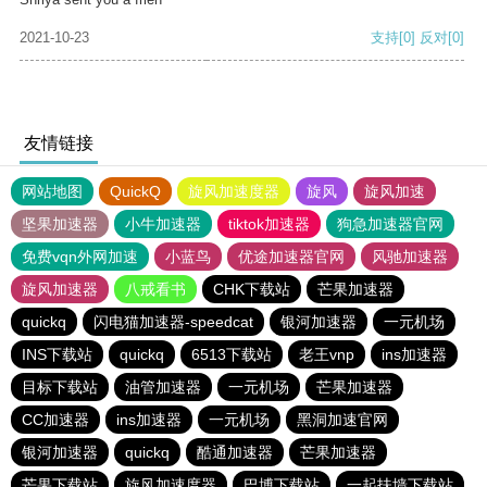
2021-10-23
支持
[0]
反对
[0]
友情链接
网站地图
QuickQ
旋风加速度器
旋风
旋风加速
坚果加速器
小牛加速器
tiktok加速器
狗急加速器官网
免费vqn外网加速
小蓝鸟
优途加速器官网
风驰加速器
旋风加速器
八戒看书
CHK下载站
芒果加速器
quickq
闪电猫加速器-speedcat
银河加速器
一元机场
INS下载站
quickq
6513下载站
老王vnp
ins加速器
目标下载站
油管加速器
一元机场
芒果加速器
CC加速器
ins加速器
一元机场
黑洞加速官网
银河加速器
quickq
酷通加速器
芒果加速器
芒果下载站
旋风加速度器
巴博下载站
一起扶墙下载站